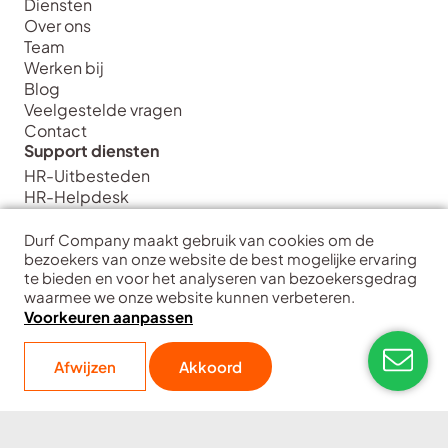
Diensten
Over ons
Team
Werken bij
Blog
Veelgestelde vragen
Contact
Support diensten
HR-Uitbesteden
HR-Helpdesk
Verzuim & inzetbaarheid
Juridische geschillen
Durf Company maakt gebruik van cookies om de
bezoekers van onze website de best mogelijke ervaring
HR-Scan
te bieden en voor het analyseren van bezoekersgedrag
Strategie diensten
waarmee we onze website kunnen verbeteren.
HR Strategie & Inrichting
Voorkeuren aanpassen
HR Transformatie & Implementatie
HR Training & Coaching
Afwijzen
Akkoord
HR Data & Analytics
Interim HR
Durf Company
| Hart voor ondernemers
Copyright
Disclaimer
Privacy