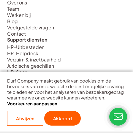
Over ons
Team
Werken bij
Blog
Veelgestelde vragen
Contact
Support diensten
HR-Uitbesteden
HR-Helpdesk
Verzuim & inzetbaarheid
Juridische geschillen
HR-Scan
Strategie diensten
Durf Company maakt gebruik van cookies om de
HR Strategie & Inrichting
bezoekers van onze website de best mogelijke ervaring
HR Transformatie & Implementatie
te bieden en voor het analyseren van bezoekersgedrag
waarmee we onze website kunnen verbeteren.
HR Training & Coaching
Voorkeuren aanpassen
HR Data & Analytics
Interim HR
Durf Company
| Hart voor ondernemers
Afwijzen
Akkoord
Copyright
Disclaimer
Privacy