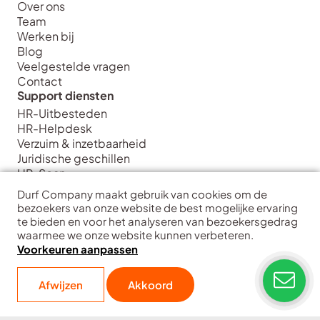
Over ons
Team
Werken bij
Blog
Veelgestelde vragen
Contact
Support diensten
HR-Uitbesteden
HR-Helpdesk
Verzuim & inzetbaarheid
Juridische geschillen
HR-Scan
Strategie diensten
Durf Company maakt gebruik van cookies om de
HR Strategie & Inrichting
bezoekers van onze website de best mogelijke ervaring
HR Transformatie & Implementatie
te bieden en voor het analyseren van bezoekersgedrag
waarmee we onze website kunnen verbeteren.
HR Training & Coaching
Voorkeuren aanpassen
HR Data & Analytics
Interim HR
Durf Company
| Hart voor ondernemers
Afwijzen
Akkoord
Copyright
Disclaimer
Privacy