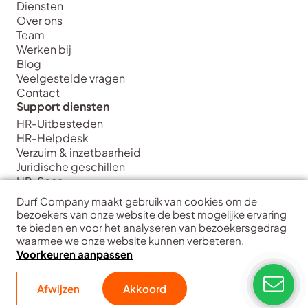
Diensten
Over ons
Team
Werken bij
Blog
Veelgestelde vragen
Contact
Support diensten
HR-Uitbesteden
HR-Helpdesk
Verzuim & inzetbaarheid
Juridische geschillen
HR-Scan
Strategie diensten
Durf Company maakt gebruik van cookies om de
HR Strategie & Inrichting
bezoekers van onze website de best mogelijke ervaring
HR Transformatie & Implementatie
te bieden en voor het analyseren van bezoekersgedrag
waarmee we onze website kunnen verbeteren.
HR Training & Coaching
Voorkeuren aanpassen
HR Data & Analytics
Interim HR
Durf Company
| Hart voor ondernemers
Afwijzen
Akkoord