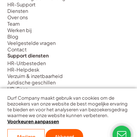
HR-Support
Diensten
Over ons
Team
Werken bij
Blog
Veelgestelde vragen
Contact
Support diensten
HR-Uitbesteden
HR-Helpdesk
Verzuim & inzetbaarheid
Juridische geschillen
HR-Scan
Strategie diensten
Durf Company maakt gebruik van cookies om de
HR Strategie & Inrichting
bezoekers van onze website de best mogelijke ervaring
HR Transformatie & Implementatie
te bieden en voor het analyseren van bezoekersgedrag
waarmee we onze website kunnen verbeteren.
HR Training & Coaching
Voorkeuren aanpassen
HR Data & Analytics
Interim HR
Durf Company
| Hart voor ondernemers
Afwijzen
Akkoord