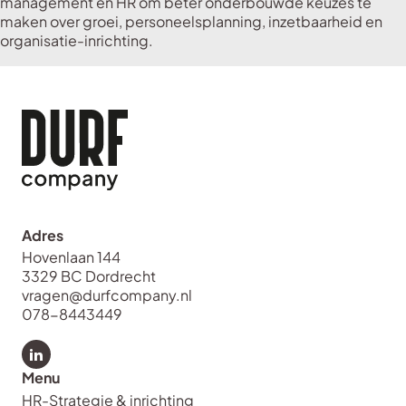
management en HR om beter onderbouwde keuzes te
maken over groei, personeelsplanning, inzetbaarheid en
organisatie-inrichting.
Adres
Hovenlaan 144
3329 BC Dordrecht
vragen@durfcompany.nl
078-8443449
Bekijk LinkedIn van Durf Company
Menu
HR-Strategie & inrichting