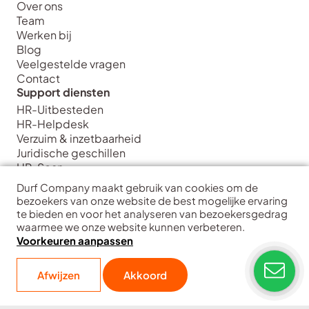
Over ons
Team
Werken bij
Blog
Veelgestelde vragen
Contact
Support diensten
HR-Uitbesteden
HR-Helpdesk
Verzuim & inzetbaarheid
Juridische geschillen
HR-Scan
Strategie diensten
Durf Company maakt gebruik van cookies om de
HR Strategie & Inrichting
bezoekers van onze website de best mogelijke ervaring
HR Transformatie & Implementatie
te bieden en voor het analyseren van bezoekersgedrag
waarmee we onze website kunnen verbeteren.
HR Training & Coaching
Voorkeuren aanpassen
HR Data & Analytics
Interim HR
Durf Company
| Hart voor ondernemers
Afwijzen
Akkoord
Copyright
Disclaimer
Privacy