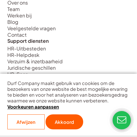
Over ons
Team
Werken bij
Blog
Veelgestelde vragen
Contact
Support diensten
HR-Uitbesteden
HR-Helpdesk
Verzuim & inzetbaarheid
Juridische geschillen
HR-Scan
Strategie diensten
Durf Company maakt gebruik van cookies om de
HR Strategie & Inrichting
bezoekers van onze website de best mogelijke ervaring
HR Transformatie & Implementatie
te bieden en voor het analyseren van bezoekersgedrag
waarmee we onze website kunnen verbeteren.
HR Training & Coaching
Voorkeuren aanpassen
HR Data & Analytics
Interim HR
Durf Company
| Hart voor ondernemers
Afwijzen
Akkoord
Copyright
Disclaimer
Privacy