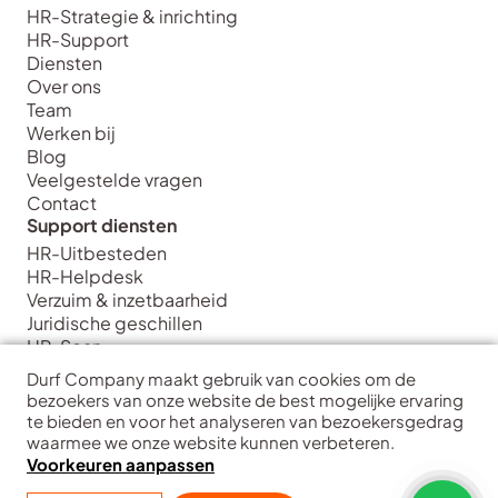
HR-Strategie & inrichting
HR-Support
Diensten
Over ons
Team
Werken bij
Blog
Veelgestelde vragen
Contact
Support diensten
HR-Uitbesteden
HR-Helpdesk
Verzuim & inzetbaarheid
Juridische geschillen
HR-Scan
Strategie diensten
Durf Company maakt gebruik van cookies om de
HR Strategie & Inrichting
bezoekers van onze website de best mogelijke ervaring
HR Transformatie & Implementatie
te bieden en voor het analyseren van bezoekersgedrag
waarmee we onze website kunnen verbeteren.
HR Training & Coaching
Voorkeuren aanpassen
HR Data & Analytics
Interim HR