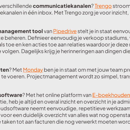
 verschillende
communicatiekanalen
?
Trengo
stroomli
analen in één inbox. Met Trengo zorg je voor inzicht,
management tool
van
Pipedrive
stelt je in staat eenvo
 te beheren. Definieer eenvoudig je verkoop stadiums,
ls toe en ken acties toe aan relaties waardoor je deze
 volgen. Dagelijks krijg je herinneringen aan dingen di
cten
? Met
Monday
ben je in staat om met jouw team p
it te voeren. Projectmanagement wordt zo simpel, tra
software
? Met het online platform van
E-boekhoude
ie, heb je altijd en overal inzicht en overzicht in je admi
udsoftware neemt eenvoudige, repetitieve werkzaam
 voor een duidelijk overzicht van alles wat nog opensta
taken tot aan facturen die nog verwerkt moeten wor