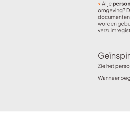
>
Al je
perso
omgeving? D
documenten e
worden gebun
verzuimregist
Geïnspi
Zie het perso
Wanneer begi