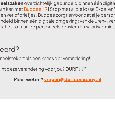
neelszaken
overzichtelijk gebundeld binnen één digita
an kan met
BuddeeHR
! Stop met al die losse Excel e
n verlofbriefjes. Buddee zorgt ervoor dat al je pers
deld binnen één digitale omgeving; van de uren-, ver
raties tot aan de personeelsdossiers en salarisadminis
reerd?
neelstekort als een kans voor verandering!
nt deze verandering voor jou? DURF JIJ ?
Meer weten?
vragen@durfcompany.nl