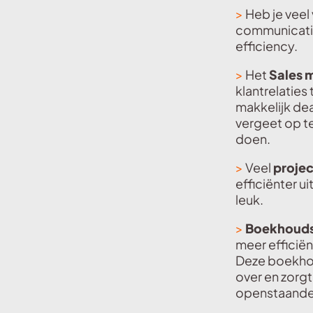
>
Heb je veel
communicatiek
efficiency.
>
Het
Sales 
klantrelaties
makkelijk dea
vergeet op te
doen.
>
Veel
proje
efficiënter u
leuk.
>
Boekhoud
meer efficiënt
Deze boekho
over en zorgt
openstaande 