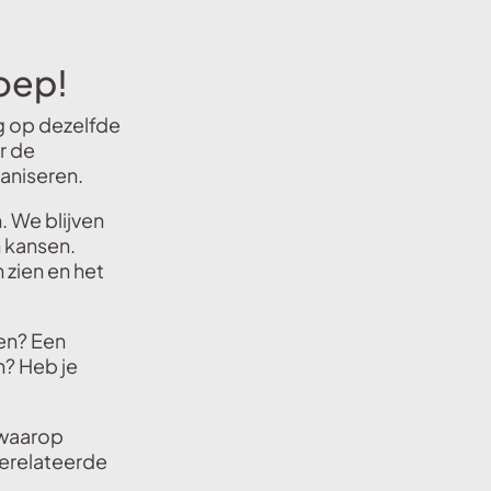
loep!
g op dezelfde
r de
ganiseren.
. We blijven
n kansen.
zien en het
ren? Een
n? Heb je
 waarop
gerelateerde