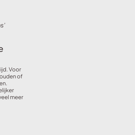
s’
e
ijd. Voor
houden of
en.
lijker
veel meer