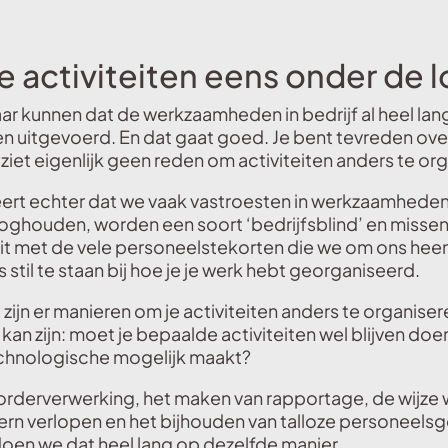
 activiteiten eens onder de 
ar kunnen dat de werkzaamheden in bedrijf al heel lan
n uitgevoerd. En dat gaat goed. Je bent tevreden ove
 ziet eigenlijk geen reden om activiteiten anders te or
eert echter dat we vaak vastroesten in werkzaamheden
ooghouden, worden een soort ‘bedrijfsblind’ en misse
t met de vele personeelstekorten die we om ons heen 
s stil te staan bij hoe je je werk hebt georganiseerd.
 zijn er manieren om je activiteiten anders te organise
kan zijn: moet je bepaalde activiteiten wel blijven doe
technologische mogelijk maakt?
orderverwerking, het maken van rapportage, de wijze
tern verlopen en het bijhouden van talloze personeels
doen we dat heel lang op dezelfde manier.