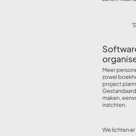
‘
Software
organis
Meer personeel
zowel boekho
project plann
Gestandaardi
maken, eenvo
inzichten.
We lichten er 