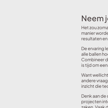
Neem je
Het zou zoma
manier worde
resultaten en
De ervaring l
alle ballen h
Combineer di
is tijd om een
Want wellicht
andere vraag 
inzicht die 
Denk aan de 
projecten in
zaken. Vaak 