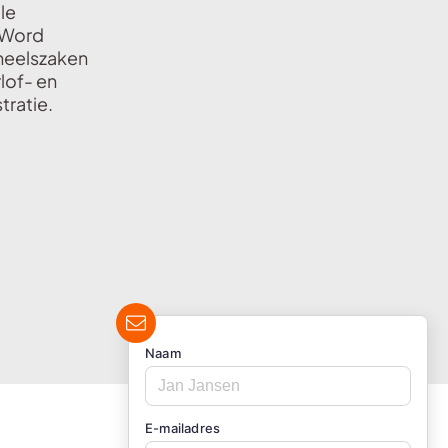
le
n Word
oneelszaken
lof- en
tratie.