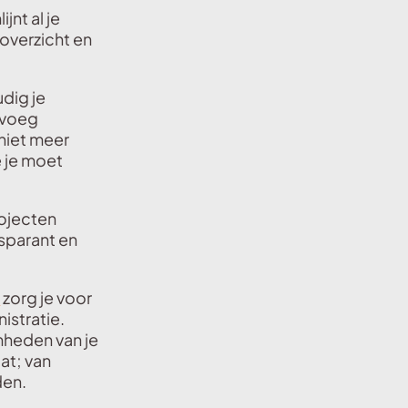
jnt al je
 overzicht en
udig je
 voeg
 niet meer
e je moet
rojecten
nsparant en
n
zorg je voor
nistratie.
heden van je
at; van
den.