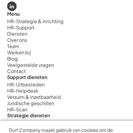
Bekijk LinkedIn van Durf Company
Menu
HR-Strategie & inrichting
HR-Support
Diensten
Over ons
Team
Werken bij
Blog
Veelgestelde vragen
Contact
Support diensten
HR-Uitbesteden
HR-Helpdesk
Verzuim & inzetbaarheid
Juridische geschillen
HR-Scan
Strategie diensten
HR Strategie & Inrichting
HR Transformatie & Implementatie
Durf Company maakt gebruik van cookies om de