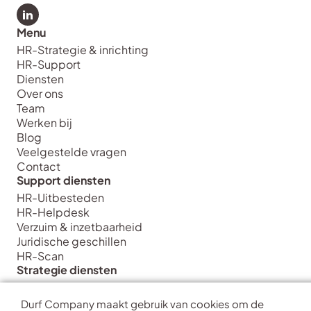
Bekijk LinkedIn van Durf Company
Menu
HR-Strategie & inrichting
HR-Support
Diensten
Over ons
Team
Werken bij
Blog
Veelgestelde vragen
Contact
Support diensten
HR-Uitbesteden
HR-Helpdesk
Verzuim & inzetbaarheid
Juridische geschillen
HR-Scan
Strategie diensten
HR Strategie & Inrichting
HR Transformatie & Implementatie
Durf Company maakt gebruik van cookies om de