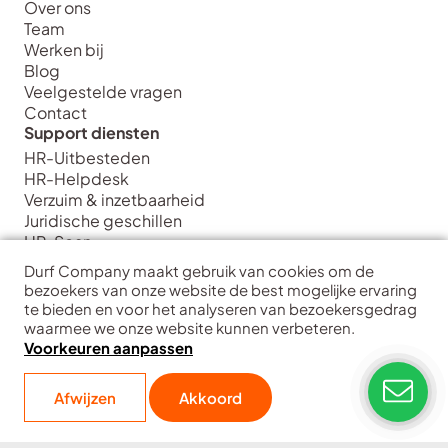
Over ons
Team
Werken bij
Blog
Veelgestelde vragen
Contact
Support diensten
HR-Uitbesteden
HR-Helpdesk
Verzuim & inzetbaarheid
Juridische geschillen
HR-Scan
Strategie diensten
Durf Company maakt gebruik van cookies om de
HR Strategie & Inrichting
bezoekers van onze website de best mogelijke ervaring
HR Transformatie & Implementatie
te bieden en voor het analyseren van bezoekersgedrag
waarmee we onze website kunnen verbeteren.
HR Training & Coaching
Voorkeuren aanpassen
HR Data & Analytics
Interim HR
Durf Company
| Hart voor ondernemers
Afwijzen
Akkoord
Copyright
Disclaimer
Privacy